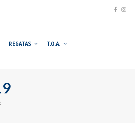
Facebo
Inst
REGATAS
T.O.A.
19
s