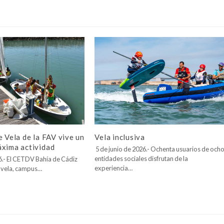
Vela inclusiva
e Vela de la FAV vive un
áxima actividad
5 de junio de 2026.- Ochenta usuarios de och
entidades sociales disfrutan de la
26.- El CETDV Bahía de Cádiz
experiencia…
 vela, campus…