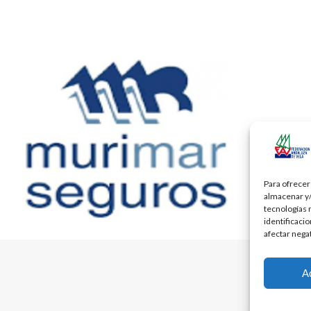
Para ofrecer
almacenar y/
tecnologías 
identificaci
afectar nega
A