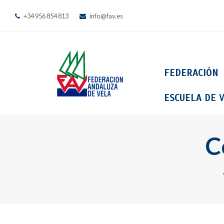
+34 956 854 813
info@fav.es
FEDERACIÓN
ESCUELA DE V
C