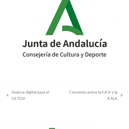
Avance digital para el
Convenio entre la F.A.V y la
previous
next
CETDV
A.N.A
post:
post: