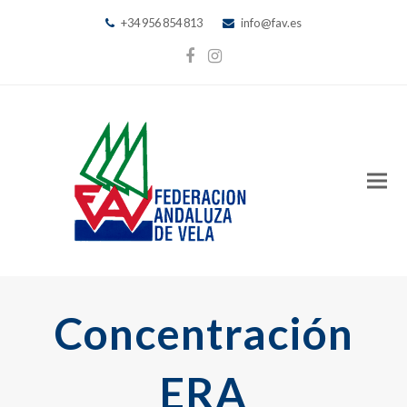
+34 956 854 813
info@fav.es
Facebook
Instagram
Concentración
ERA