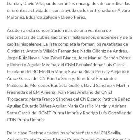
García y David Villalpando serán los encargados de coordinar las
diferentes actividades, con la ayuda de los entrenadores Álvaro
Martínez, Eduardo Zalvide y Diego Pérez.
Acuden a esta concentración más de una veintena de
deportistas de clubes gaditanos, malagueños, onubenses y de la
capital hispalense. La lista completa la forman los regatistas de
Optimist, Antonio Villalón Fernández, Nadia Cilloniz de Andrés,
Jorge Ruiz Navas, Noa Zabell Blanco, Jose Manuel Pachón Pérez
y Roberto Aguilar Medina, del CNM Benalmádena; Luis García
Escolano del RC Mediterráneo; Susana Ridao Perea y Alejandro
Arauz García del CN Puerto Sherry; Juan José Fernández
Maldonado, Mercedes Bautista Guillén, David Sánchez y Martín
Fresneda del CM Almería; Iván Páez Arellano del CN El
Trocadero; Marta Franco Sánchez del CN Elcano; Patricia Báñez
Aguilar, Eduardo Báñez Aguilar, María Castillo Martín y Adriana
Serra García del RCMT Punta Umbría y Rodrigo Luis González del
CDN Punta Umbría.
De la clase Techno acuden los windsurfistas del CN Sevilla,
Antonio Cueto Trueba, Blanca Cueto Trueba, Carmen Sauquillo