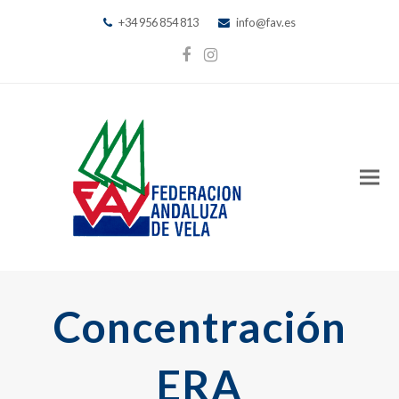
+34 956 854 813
info@fav.es
Facebook
Instagram
Concentración
ERA