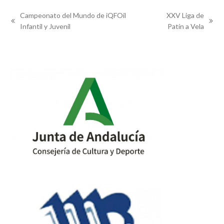
Campeonato del Mundo de iQFOil
XXV Liga de
previous
next
Infantil y Juvenil
Patín a Vela
post:
post: