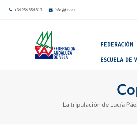
+34 956 854 813
info@fav.es
FEDERACIÓN
ESCUELA DE V
Co
La tripulación de Lucía Pá