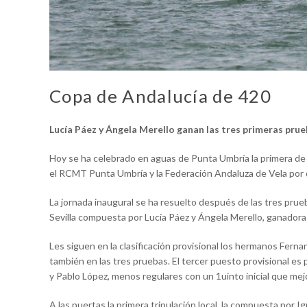
Copa de Andalucía de 420
Lucía Páez y Ángela Merello ganan las tres primeras pru
Hoy se ha celebrado en aguas de Punta Umbría la primera de l
el RCMT Punta Umbría y la Federación Andaluza de Vela por d
La jornada inaugural se ha resuelto después de las tres prueb
Sevilla compuesta por Lucía Páez y Ángela Merello, ganadoras
Les siguen en la clasificación provisional los hermanos Fer
también en las tres pruebas. El tercer puesto provisional es 
y Pablo López, menos regulares con un 1uinto inicial que mej
A las puertas la primera tripulación local, la compuesta por Ign