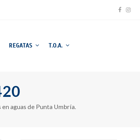
Facebo
Inst
REGATAS
T.O.A.
420
s en aguas de Punta Umbría.