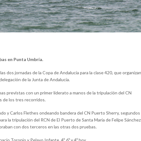
ebas en Punta Umbría.
as dos jornadas de la Copa de Andalucía para la clase 420, que organiza
elegación de la Junta de Andalucía.
as previstas con un primer liderato a manos de la tripulación del CN
 de los tres recorridos.
nando y Carlos Flethes ondeando bandera del CN Puerto Sherry, segundos
para la tripulación del RCN de El Puerto de Santa María de Felipe Sánchez
oraban con dos terceros en las otras dos pruebas.
acio Toronjo y Pelayo Infante, 4º, 6º y 4º hoy.