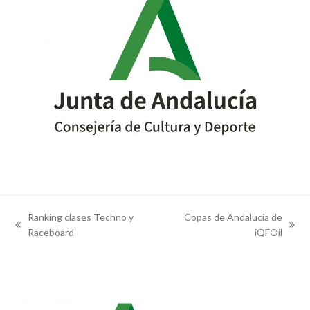
Ranking clases Techno y
Copas de Andalucía de
previous
next
Raceboard
iQFOil
post:
post: