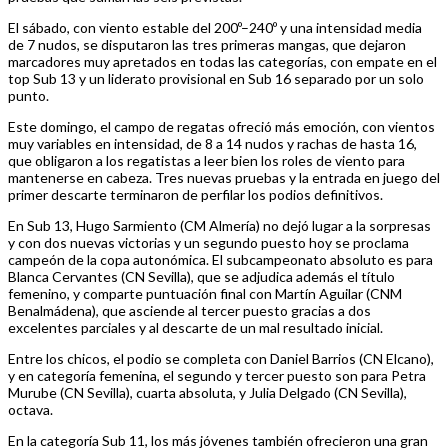
El sábado, con viento estable del 200º–240º y una intensidad media
de 7 nudos, se disputaron las tres primeras mangas, que dejaron
marcadores muy apretados en todas las categorías, con empate en el
top Sub 13 y un liderato provisional en Sub 16 separado por un solo
punto.
Este domingo, el campo de regatas ofreció más emoción, con vientos
muy variables en intensidad, de 8 a 14 nudos y rachas de hasta 16,
que obligaron a los regatistas a leer bien los roles de viento para
mantenerse en cabeza. Tres nuevas pruebas y la entrada en juego del
primer descarte terminaron de perfilar los podios definitivos.
En Sub 13, Hugo Sarmiento (CM Almería) no dejó lugar a la sorpresas
y con dos nuevas victorias y un segundo puesto hoy se proclama
campeón de la copa autonómica. El subcampeonato absoluto es para
Blanca Cervantes (CN Sevilla), que se adjudica además el título
femenino, y comparte puntuación final con Martín Aguilar (CNM
Benalmádena), que asciende al tercer puesto gracias a dos
excelentes parciales y al descarte de un mal resultado inicial.
Entre los chicos, el podio se completa con Daniel Barrios (CN Elcano),
y en categoría femenina, el segundo y tercer puesto son para Petra
Murube (CN Sevilla), cuarta absoluta, y Julia Delgado (CN Sevilla),
octava.
En la categoría Sub 11, los más jóvenes también ofrecieron una gran