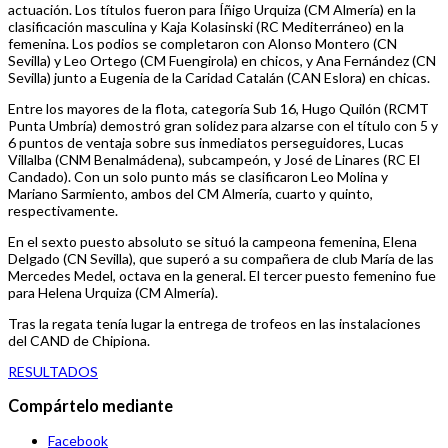
actuación. Los títulos fueron para Íñigo Urquiza (CM Almería) en la
clasificación masculina y Kaja Kolasinski (RC Mediterráneo) en la
femenina. Los podios se completaron con Alonso Montero (CN
Sevilla) y Leo Ortego (CM Fuengirola) en chicos, y Ana Fernández (CN
Sevilla) junto a Eugenia de la Caridad Catalán (CAN Eslora) en chicas.
Entre los mayores de la flota, categoría Sub 16, Hugo Quilón (RCMT
Punta Umbría) demostró gran solidez para alzarse con el título con 5 y
6 puntos de ventaja sobre sus inmediatos perseguidores, Lucas
Villalba (CNM Benalmádena), subcampeón, y José de Linares (RC El
Candado). Con un solo punto más se clasificaron Leo Molina y
Mariano Sarmiento, ambos del CM Almería, cuarto y quinto,
respectivamente.
En el sexto puesto absoluto se situó la campeona femenina, Elena
Delgado (CN Sevilla), que superó a su compañera de club María de las
Mercedes Medel, octava en la general. El tercer puesto femenino fue
para Helena Urquiza (CM Almería).
Tras la regata tenía lugar la entrega de trofeos en las instalaciones
del CAND de Chipiona.
RESULTADOS
Compártelo mediante
Facebook