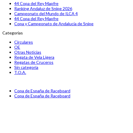
44 Copa del Rey Mapfre
Ranking Andaluz de Snipe 2026
Campeonato del Mundo de ILCA 4
44 Copa del Rey Mapfre
Copa y Campeonato de Andalucía de Snipe
Categorías
Circulares
OE
Otras Noticias
Regata de Vela Ligera
Regatas de Cruceros
Sin categoría
T.O.A.
previous
Copa de España de Raceboard
post:
next
Copa de España de Raceboard
post: