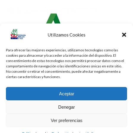
Utilizamos Cookies
Para ofrecer las mejores experiencias, utilizamos tecnologías como las
cookies para almacenar y/o acceder a la información del dispositivo. El
consentimiento de estas tecnologías nos permitirá procesar datos como el
comportamiento de navegación o las identificaciones únicas en este sitio.
No consentir o retirar el consentimiento, puede afectar negativamente a
ciertas características y funciones.
Aceptar
Denegar
Todos los derechos reservados -
Privacidad
-
Aviso Legal
-
Cookies
Ver preferencias
2026 - Diseñado por
iBlue - Tecnología Informática