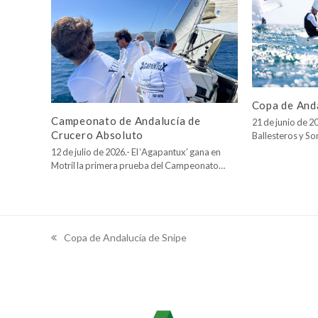
Copa de Anda
Campeonato de Andalucía de
21 de junio de 20
Crucero Absoluto
Ballesteros y So
12 de julio de 2026.- El ‘Agapantux’ gana en
Motril la primera prueba del Campeonato…
Copa de Andalucía de Snipe
previous
post: