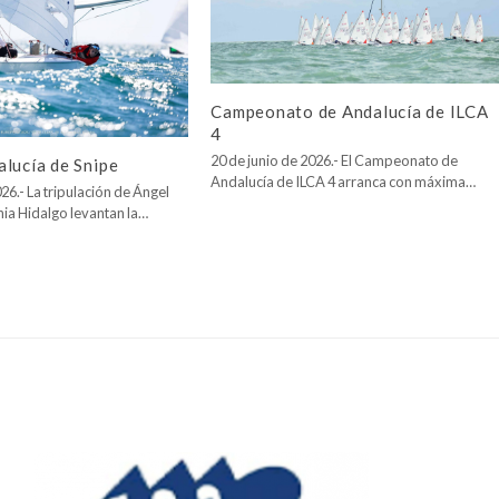
Campeonato de Andalucía de ILCA
4
20 de junio de 2026.- El Campeonato de
lucía de Snipe
Andalucía de ILCA 4 arranca con máxima…
26.- La tripulación de Ángel
nia Hidalgo levantan la…