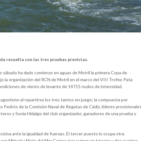
da resuelta con las tres pruebas previstas.
ste sábado ha dado comienzo en aguas de Motril la primera Copa de
o la organización del RCN de Motril en el marco del VIII Trofeo Pata
condiciones de viento de levante de 14715 nudos de intensidad.
rotagonismo al repartirse los tres tantos en juego; la compuesta por
o Pedrós de la Comisión Naval de Regatas de Cádiz, líderes provisionale
steros y Sonia Hidalgo del club organizador, ganadores de una prueba y
siva ante la igualdad de fuerzas. El tercer puesto lo ocupa otra
a por Miguel y María del Mar Correa que suman un tercero y dos cuartos,