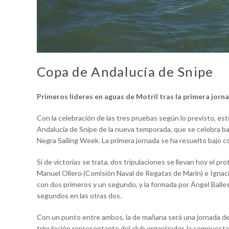
Copa de Andalucía de Snipe
Primeros líderes en aguas de Motril tras la primera jorna
Con la celebración de las tres pruebas según lo previsto, e
Andalucía de Snipe de la nueva temporada, que se celebra baj
Negra Sailing Week. La primera jornada se ha resuelto bajo 
Si de victorias se trata, dos tripulaciones se llevan hoy el p
Manuel Ollero (Comisión Naval de Regatas de Marín) e Ignaci
con dos primeros y un segundo, y la formada por Ángel Balle
segundos en las otras dos.
Con un punto entre ambos, la de mañana será una jornada deci
tripulación representante del club organizador, la compuest