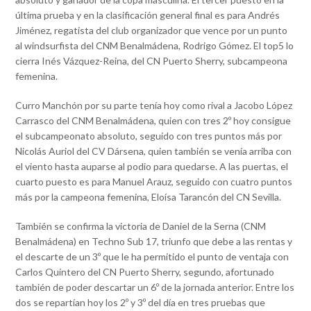
última prueba y en la clasificación general final es para Andrés
Jiménez, regatista del club organizador que vence por un punto
al windsurfista del CNM Benalmádena, Rodrigo Gómez. El top5 lo
cierra Inés Vázquez-Reina, del CN Puerto Sherry, subcampeona
femenina.
Curro Manchón por su parte tenía hoy como rival a Jacobo López
Carrasco del CNM Benalmádena, quien con tres 2º hoy consigue
el subcampeonato absoluto, seguido con tres puntos más por
Nicolás Auriol del CV Dársena, quien también se venía arriba con
el viento hasta auparse al podio para quedarse. A las puertas, el
cuarto puesto es para Manuel Arauz, seguido con cuatro puntos
más por la campeona femenina, Eloísa Tarancón del CN Sevilla.
También se confirma la victoria de Daniel de la Serna (CNM
Benalmádena) en Techno Sub 17, triunfo que debe a las rentas y
el descarte de un 3º que le ha permitido el punto de ventaja con
Carlos Quintero del CN Puerto Sherry, segundo, afortunado
también de poder descartar un 6º de la jornada anterior. Entre los
dos se repartían hoy los 2º y 3º del día en tres pruebas que