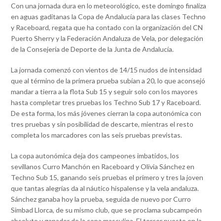
Con una jornada dura en lo meteorológico, este domingo finaliza
en aguas gaditanas la Copa de Andalucía para las clases Techno
y Raceboard, regata que ha contado con la organización del CN
Puerto Sherry y la Federación Andaluza de Vela, por delegación
de la Consejería de Deporte de la Junta de Andalucía.
La jornada comenzó con vientos de 14/15 nudos de intensidad
que al término de la primera prueba subían a 20, lo que aconsejó
mandar a tierra a la flota Sub 15 y seguir solo con los mayores
hasta completar tres pruebas los Techno Sub 17 y Raceboard.
De esta forma, los más jóvenes cierran la copa autonómica con
tres pruebas y sin posibilidad de descarte, mientras el resto
completa los marcadores con las seis pruebas previstas.
La copa autonómica deja dos campeones imbatidos, los
sevillanos Curro Manchón en Raceboard y Olivia Sánchez en
Techno Sub 15, ganando seis pruebas el primero y tres la joven
que tantas alegrías da al náutico hispalense y la vela andaluza.
Sánchez ganaba hoy la prueba, seguida de nuevo por Curro
Simbad Llorca, de su mismo club, que se proclama subcampeón
absoluto y ganador de la copa masculina. El tercer puesto en la