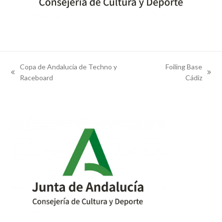
Copa de Andalucía de Techno y
Foiling Base
previous
next
Raceboard
Cádiz
post:
post: