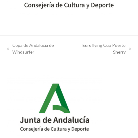
Copa de Andalucía de
Euroflying Cup Puerto
previous
next
Windsurfer
Sherry
post:
post: