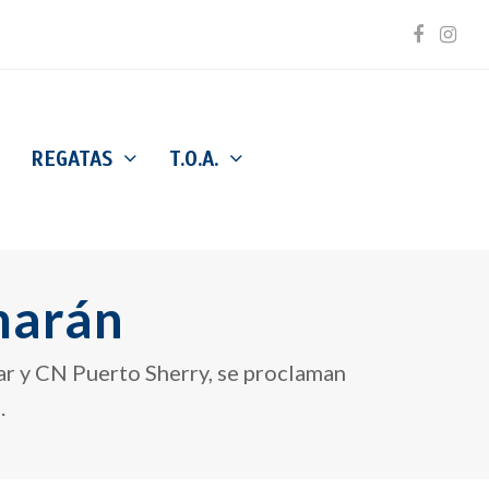
Facebo
Inst
REGATAS
T.O.A.
marán
r y CN Puerto Sherry, se proclaman
.