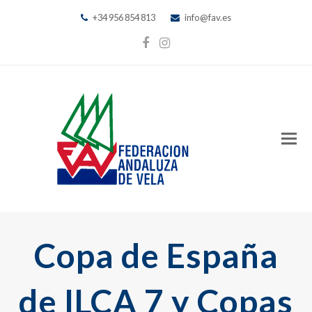
+34 956 854 813
info@fav.es
Facebook
Instagram
Copa de España
de ILCA 7 y Copas