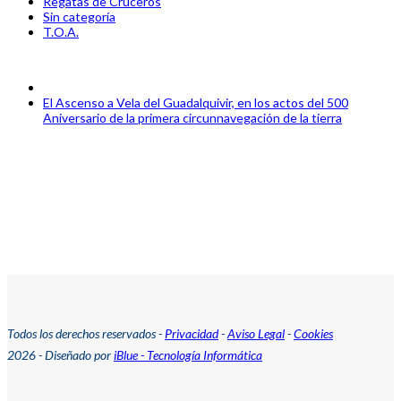
Regatas de Cruceros
Sin categoría
T.O.A.
next
El Ascenso a Vela del Guadalquivir, en los actos del 500
post:
Aniversario de la primera circunnavegación de la tierra
Todos los derechos reservados -
Privacidad
-
Aviso Legal
-
Cookies
2026 - Diseñado por
iBlue - Tecnología Informática