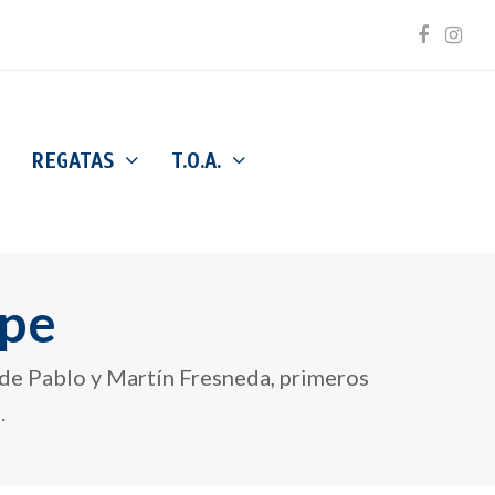
Facebo
Inst
REGATAS
T.O.A.
ipe
n de Pablo y Martín Fresneda, primeros
.