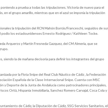
oniendo a prueba a todas las tripulaciones. Victoría de nuevo para el
n el grupo amarillo, mientras que en el azul se imponía la tripulación
visionales la tripulación del RCN Mahón Borrás/Franceschi, seguidos de su
 el podio los estadounidenses Ernesto Rodriguez / Kathleen Tocke.
sneda Arqueros y Martín Fresneda Gazquez, del CM Almería, que se
grupo.
s, siendo la de mañana decisoria para definir los integrantes del grupo
nizada por la Flota Snipe del Real Club Náutico de Cádiz , la Federación
Asociación Española de la Clase Internacional Snipe. Cuenta con MSC
n y Deporte de la Junta de Andalucía como patrocinadores principales,
riscos Ortiz, Hispania Inmobiliaria, Sanchez Romero Carvajal, Coca Cola y
ntamiento de Cádiz, la Diputación de Cádiz, SSG Servicios Sanitarios, el