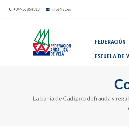
+34 956 854 813
info@fav.es
FEDERACIÓN
ESCUELA DE V
Co
La bahía de Cádiz no defrauda y regal