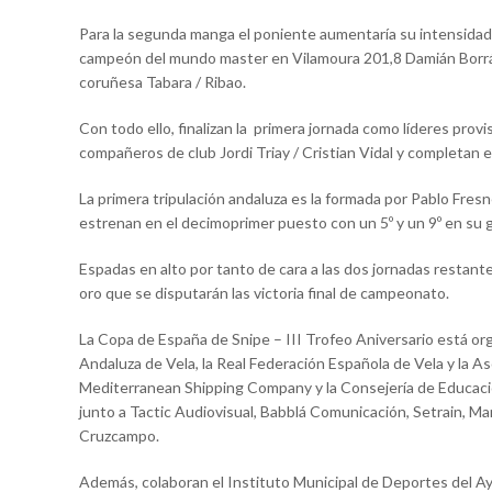
Para la segunda manga el poniente aumentaría su intensidad p
campeón del mundo master en Vilamoura 201,8 Damián Borrás, e
coruñesa Tabara / Ribao.
Con todo ello, finalizan la primera jornada como líderes pro
compañeros de club Jordi Triay / Cristian Vidal y completan
La primera tripulación andaluza es la formada por Pablo Fre
estrenan en el decimoprimer puesto con un 5º y un 9º en su 
Espadas en alto por tanto de cara a las dos jornadas restante
oro que se disputarán las victoria final de campeonato.
La Copa de España de Snipe – III Trofeo Aniversario está orga
Andaluza de Vela, la Real Federación Española de Vela y la 
Mediterranean Shipping Company y la Consejería de Educació
junto a Tactic Audiovisual, Babblá Comunicación, Setrain, Ma
Cruzcampo.
Además, colaboran el Instituto Municipal de Deportes del Ayu