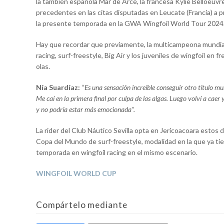
la también española Mar de Arce, la francesa Kylie Belloeuvre 
precedentes en las citas disputadas en Leucate (Francia) a pr
la presente temporada en la GWA Wingfoil World Tour 2024
Hay que recordar que previamente, la multicampeona mundial
racing, surf-freestyle, Big Air y los juveniles de wingfoil en
olas.
Nía Suardíaz:
“
Es una sensación increíble conseguir otro título m
Me caí en la primera final por culpa de las algas. Luego volví a cae
y no podría estar más emocionada”.
La rider del Club Náutico Sevilla opta en Jericoacoara estos 
Copa del Mundo de surf-freestyle, modalidad en la que ya tiene
temporada en wingfoil racing en el mismo escenario.
WINGFOIL WORLD CUP
Compártelo mediante