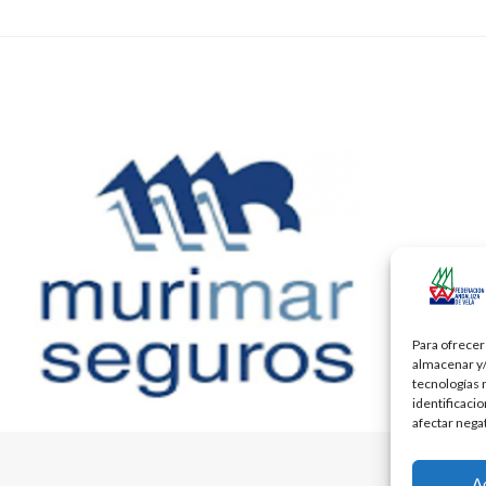
Para ofrecer
almacenar y/
tecnologías 
identificaci
afectar nega
A