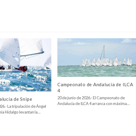
Campeonato de Andalucía de ILCA
4
20 de junio de 2026.- El Campeonato de
lucía de Snipe
Andalucía de ILCA 4 arranca con máxima…
26.- La tripulación de Ángel
nia Hidalgo levantan la…