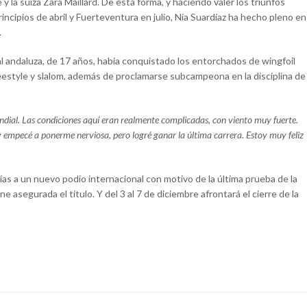
y la suiza Zara Maillard. De esta forma, y haciendo valer los triunfos
incipios de abril y Fuerteventura en julio, Nía Suardíaz ha hecho pleno en
.
 andaluza, de 17 años, había conquistado los entorchados de wingfoil
 freestyle y slalom, además de proclamarse subcampeona en la disciplina de
undial. Las condiciones aquí eran realmente complicadas, con viento muy fuerte.
r y empecé a ponerme nerviosa, pero logré ganar la última carrera. Estoy muy feliz
días a un nuevo podio internacional con motivo de la última prueba de la
 asegurada el título. Y del 3 al 7 de diciembre afrontará el cierre de la