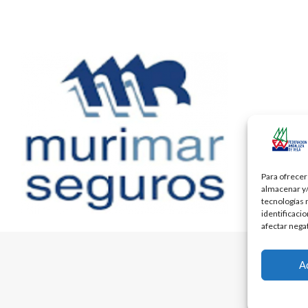
Para ofrecer
almacenar y/
tecnologías 
identificaci
afectar nega
A