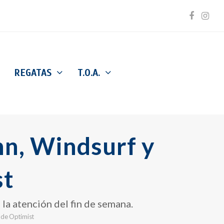
Facebo
Inst
REGATAS
T.O.A.
nn, Windsurf y
st
la atención del fin de semana.
 de Optimist