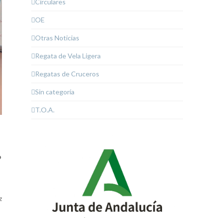
Circulares
OE
Otras Noticias
Regata de Vela Ligera
Regatas de Cruceros
Sin categoría
T.O.A.
o
z