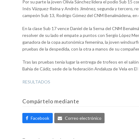
Por su parte la joven Olivia Sánchez lidera el podio Sub 15
Inés Vázquez-Reina y Andrés Jiménez, segunda y tercero, r
campeón Sub 13, Rodrigo Gómez del CNM Benalmádena, en el
En la clase Sub 17 vence Daniel de la Serna del CNM Benalmá
resolver de su lado el empate a puntos con Sergio López Men
ganadora de la copa autonómica femenina, la joven windsurf
pruebas de la despedida, con la otra a manos de su compañera
Tras las pruebas tenía lugar la entrega de trofeos en el sal
Bahía de Cádiz, sede de la federación Andaluza de Vela en El
RESULTADOS
Compártelo mediante
Facebook
Correo electrónico