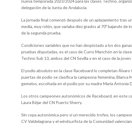
nueva temporada 2023/2024 para las clases Techno, organiza
delegación de la Junta de Andalucía.
La jornada final comenzó después de un aplazamiento tras un
media, muy rolón, que variaba diez grados al 70º bajando de 
de la segunda prueba.
Condiciones variables que no han despistado a los dos gana
pruebas disputadas, es el caso de Curro Manchón en la clase
Techno Sub 13, ambos del CN Sevilla y en el caso de la joven
El podio absoluto en la clase Raceboard lo completan Álvaro 
puertas de podio se clasifica la campeona femenina, Blanca M
gemelos, escoltada en el podio por su madre María Antonia D
Los otros campeones autonómicos de Raceboard, en este caso
Laura Béjar del CN Puerto Sherry.
Sin copa autonómica pero sí un merecido trofeo, los campe
CV Valdelagrana y el windsurfista de la Comunidad valencian