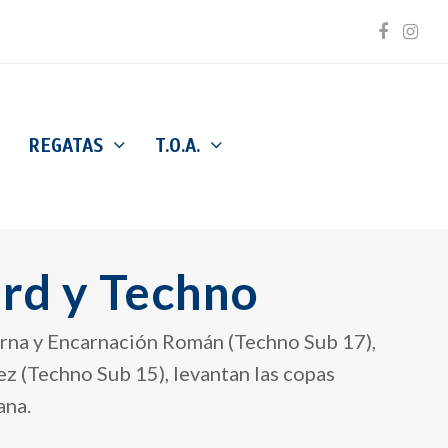
Facebo
Inst
REGATAS
T.O.A.
rd y Techno
erna y Encarnación Román (Techno Sub 17),
z (Techno Sub 15), levantan las copas
ana.