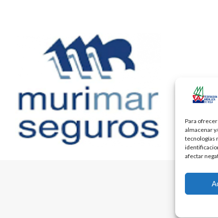
Para ofrecer
almacenar y/
tecnologías 
identificaci
afectar nega
A