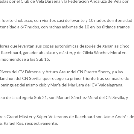
das por el Club de Vela Dársena y la Federación Andaluza de Vela por
 fuerte chubasco, con vientos casi de levante y 10 nudos de intensidad
intensidad a 6/7 nudos, con rachas máximas de 10 en los últimos tramos
dores que levantan sus copas autonómicas después de ganar las cinco
 Raceboard, ganador absoluto y máster, y de Olivia Sánchez Moral en
 imponiéndose a los Sub 15.
Rivera del CV Dársena, y Arturo Arauz del CN Puerto Sherry, y a las
anchón del CN Sevilla, que recoge su primer triunfo tras ser madre de
omínguez del mismo club y María del Mar Lara del CV Valdelagrana.
 de la categoría Sub 21, son Manuel Sánchez Moral del CN Sevilla, y
ones Grand Máster y Súper Veteranos de Raceboard son Jaime Andrés de
a, Rafael Ros, respectivamente.