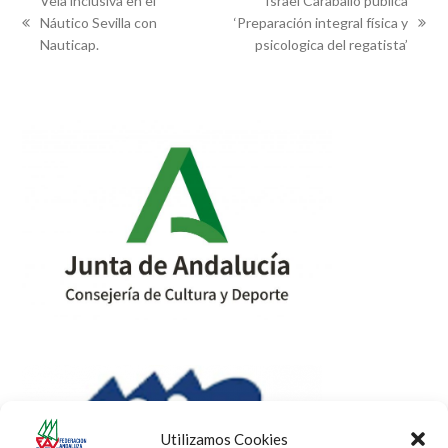
Vela inclusiva en el
Israel Caraballo publica
Náutico Sevilla con
‘Preparación integral física y
previous
next
Nauticap.
psicologica del regatista’
post:
post:
Utilizamos Cookies