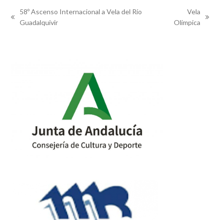
58º Ascenso Internacional a Vela del Río
Vela
previous
next
Guadalquivir
Olímpica
post:
post: