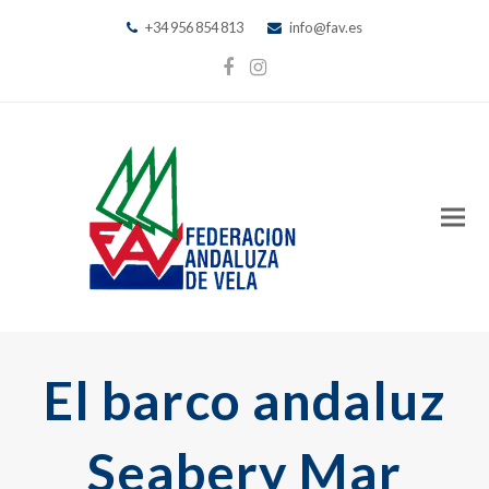
+34 956 854 813
info@fav.es
Facebook
Instagram
El barco andaluz
Seabery Mar