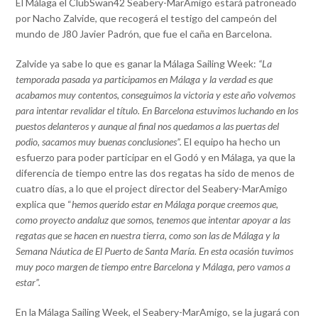
El Málaga el ClubSwan42 Seabery-MarAmigo estará patroneado
por Nacho Zalvide, que recogerá el testigo del campeón del
mundo de J80 Javier Padrón, que fue el caña en Barcelona.
Zalvide ya sabe lo que es ganar la Málaga Sailing Week:
“La
temporada pasada ya participamos en Málaga y la verdad es que
acabamos muy contentos, conseguimos la victoria y este año volvemos
para intentar revalidar el título. En Barcelona estuvimos luchando en los
puestos delanteros y aunque al final nos quedamos a las puertas del
podio, sacamos muy buenas conclusiones”.
El equipo ha hecho un
esfuerzo para poder participar en el Godó y en Málaga, ya que la
diferencia de tiempo entre las dos regatas ha sido de menos de
cuatro días, a lo que el project director del Seabery-MarAmigo
explica que “
hemos querido estar en Málaga porque creemos que,
como proyecto andaluz que somos, tenemos que intentar apoyar a las
regatas que se hacen en nuestra tierra, como son las de Málaga y la
Semana Náutica de El Puerto de Santa María. En esta ocasión tuvimos
muy poco margen de tiempo entre Barcelona y Málaga, pero vamos a
estar”.
En la Málaga Sailing Week, el Seabery-MarAmigo, se la jugará con