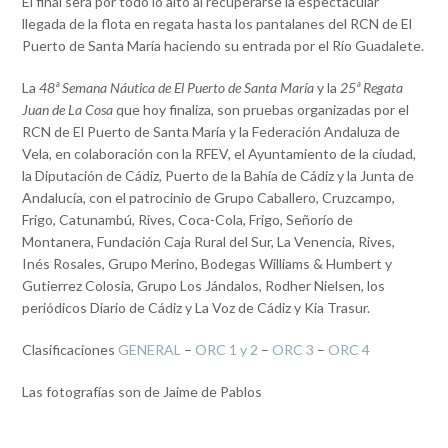
El final será por todo lo alto al recuperarse la espectacular
llegada de la flota en regata hasta los pantalanes del RCN de El
Puerto de Santa María haciendo su entrada por el Río Guadalete.
La
48ª Semana Náutica de El Puerto de Santa María
y la
25ª Regata
Juan de La Cosa
que hoy finaliza, son pruebas organizadas por el
RCN de El Puerto de Santa María y la Federación Andaluza de
Vela, en colaboración con la RFEV, el Ayuntamiento de la ciudad,
la Diputación de Cádiz, Puerto de la Bahía de Cádiz y la Junta de
Andalucía, con el patrocinio de Grupo Caballero, Cruzcampo,
Frigo, Catunambú, Rives, Coca-Cola, Frigo, Señorío de
Montanera, Fundación Caja Rural del Sur, La Venencia, Rives,
Inés Rosales, Grupo Merino, Bodegas Williams & Humbert y
Gutierrez Colosia, Grupo Los Jándalos, Rodher Nielsen, los
periódicos Diario de Cádiz y La Voz de Cádiz y Kia Trasur.
Clasificaciones
GENERAL
–
ORC 1 y 2
–
ORC 3
–
ORC 4
Las fotografías son de Jaime de Pablos