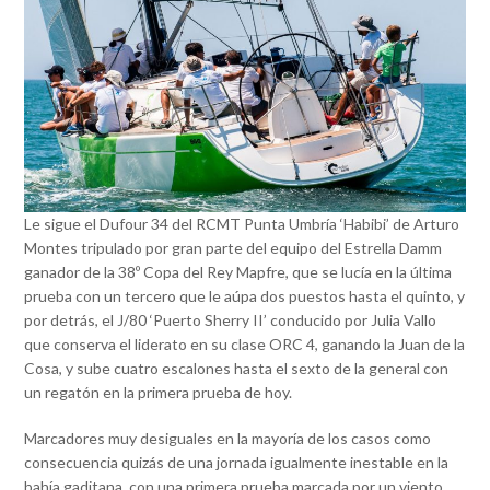
Le sigue el Dufour 34 del RCMT Punta Umbría ‘Habibi’ de Arturo
Montes tripulado por gran parte del equipo del Estrella Damm
ganador de la 38º Copa del Rey Mapfre, que se lucía en la última
prueba con un tercero que le aúpa dos puestos hasta el quinto, y
por detrás, el J/80 ‘Puerto Sherry II’ conducido por Julia Vallo
que conserva el liderato en su clase ORC 4, ganando la Juan de la
Cosa, y sube cuatro escalones hasta el sexto de la general con
un regatón en la primera prueba de hoy.
Marcadores muy desiguales en la mayoría de los casos como
consecuencia quizás de una jornada igualmente inestable en la
bahía gaditana, con una primera prueba marcada por un viento