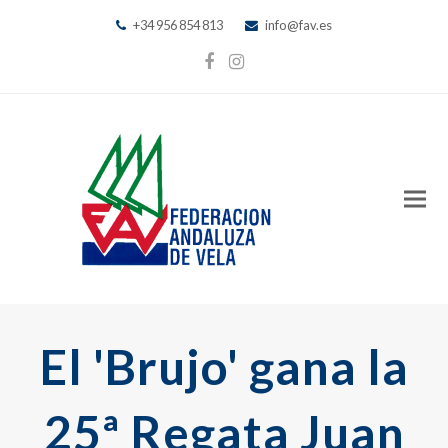
+34 956 854 813
info@fav.es
Facebook
Instagram
El 'Brujo' gana la
25ª Regata Juan