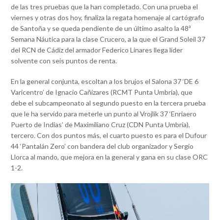
de las tres pruebas que la han completado. Con una prueba el
viernes y otras dos hoy, finaliza la regata homenaje al cartógrafo
de Santoña y se queda pendiente de un último asalto la 48ª
Semana Náutica para la clase Crucero, a la que el Grand Soleil 37
del RCN de Cádiz del armador Federico Linares llega líder
solvente con seis puntos de renta.
En la general conjunta, escoltan a los brujos el Salona 37 ‘DE 6
Varicentro’ de Ignacio Cañizares (RCMT Punta Umbría), que
debe el subcampeonato al segundo puesto en la tercera prueba
que le ha servido para meterle un punto al Vrojlik 37 ‘Enriaero
Puerto de Indias’ de Maximiliano Cruz (CDN Punta Umbría),
tercero. Con dos puntos más, el cuarto puesto es para el Dufour
44 ‘Pantalán Zero’ con bandera del club organizador y Sergio
Llorca al mando, que mejora en la general y gana en su clase ORC
1-2.