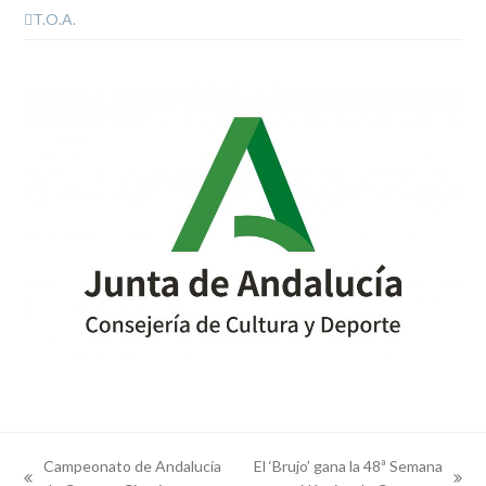
T.O.A.
Campeonato de Andalucía
El ‘Brujo’ gana la 48ª Semana