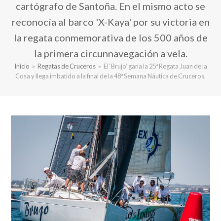
cartógrafo de Santoña. En el mismo acto se
reconocía al barco 'X-Kaya' por su victoria en
la regata conmemorativa de los 500 años de
la primera circunnavegación a vela.
Inicio
»
Regatas de Cruceros
»
El ‘Brujo’ gana la 25ª Regata Juan de la
Cosa y llega imbatido a la final de la 48ª Semana Náutica de Cruceros.