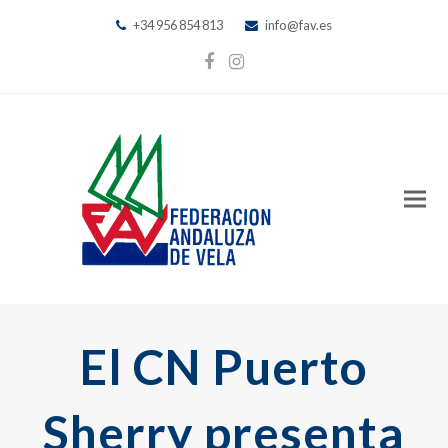
+34 956 854 813
info@fav.es
Facebook
Instagram
El CN Puerto
Sherry presenta