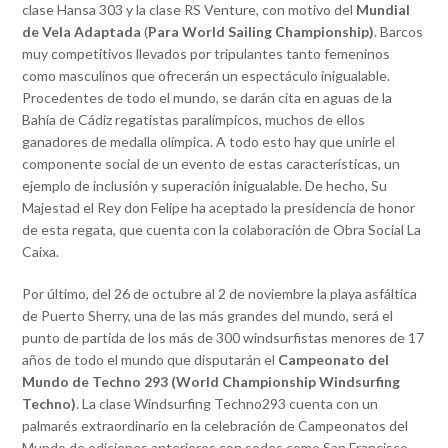
clase Hansa 303 y la clase RS Venture, con motivo del
Mundial
de Vela Adaptada
(
Para World Sailing Championship)
. Barcos
muy competitivos llevados por tripulantes tanto femeninos
como masculinos que ofrecerán un espectáculo inigualable.
Procedentes de todo el mundo, se darán cita en aguas de la
Bahía de Cádiz regatistas paralímpicos, muchos de ellos
ganadores de medalla olímpica. A todo esto hay que unirle el
componente social de un evento de estas características, un
ejemplo de inclusión y superación inigualable. De hecho, Su
Majestad el Rey don Felipe ha aceptado la presidencia de honor
de esta regata, que cuenta con la colaboración de Obra Social La
Caixa.
Por último, del 26 de octubre al 2 de noviembre la playa asfáltica
de Puerto Sherry, una de las más grandes del mundo, será el
punto de partida de los más de 300 windsurfistas menores de 17
años de todo el mundo que disputarán el
Campeonato del
Mundo de Techno 293 (World Championship Windsurfing
Techno)
. La clase Windsurfing Techno293 cuenta con un
palmarés extraordinario en la celebración de Campeonatos del
Mundo de ediciones anteriores con sedes como San Francisco