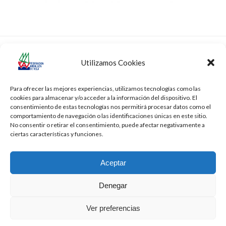
XXXII Fiesta del
Campeonato de Andalucía de Equipos
next
Utilizamos Cookies
Deporte de
de Clubes y Fiesta de la Vela Andaluza
previous
post:
Sevilla
post:
Para ofrecer las mejores experiencias, utilizamos tecnologías como las
cookies para almacenar y/o acceder a la información del dispositivo. El
consentimiento de estas tecnologías nos permitirá procesar datos como el
comportamiento de navegación o las identificaciones únicas en este sitio.
No consentir o retirar el consentimiento, puede afectar negativamente a
ciertas características y funciones.
Aceptar
Denegar
Todos los derechos reservados -
Privacidad
-
Aviso Legal
-
Cookies
Ver preferencias
2026 - Diseñado por
iBlue - Tecnología Informática