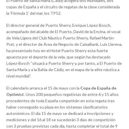
El Puerto de Santa María (Cádiz) acogerá dos mundiales, dos
copas de España y el circuito de regatas de la clase considerada
la ‘Fórmula 1’ del mar, los TP52.
El director general de Puerto Sherry, Enrique López-Bosch,
acompañado del alcalde de El Puerto, David de la Encina, el vocal
de Vela Ligera del Club Náutico Puerto Sherry, Rafael Martín-
Prat, y el director de Área de Negocio de CaixaBank, Luis Llerena,
ha presentado hoy en el Hotel Puerto Sherry esta fuerte
apuesta por el deporte de la vela, que según ha destacado
López-Bosch “situará a Puerto Sherry y, por tanto, a El Puerto de
Santa María y a la Bahía de Cádiz, en el mapa de la elite náutica a
nivel mundial”.
El calendario arranca el 15 de mayo con la
Copa de España de
Optimist
. Unos 200 pequeños regatistas de entre 6 y 15 años
procedentes de toda España competirán en esta regata tras
haber conseguido su plaza en los sistemas clasificatorios
autonómicos. El día 15 de mayo se dedicará a inscripciones y
mediciones y del 16 al 18 se sucederán 3 días de competición
con 3 pruebas previstas cada día, hasta completar el total de 9