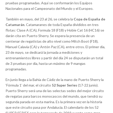
pruebas programadas. Aquí se conformarán los Equipos
Nacionales para el Campeonato del Mundo y el Europeo.
También en mayo, del 23 al 26, se celebra la
Copa de España de
Catamarán
. Catamaranes de toda España divididos en tres
flotas: Clase A (CA), Formula 18 (F18) y Hobie Cat 16 (HC16) se
darán cita en Puerto Sherry. Se espera la presencia de un
centenar de regatistas de alto nivel como Mitch Boot (F18),
Manuel Calavia (CA) y Antón Paz (CA), entre otros. El primer día,
23 de mayo, se dedicará la jornada a mediciones y
entrenamientos libres y partir del día 24 se disputarán un total
de 3 pruebas por día, hasta un máximo de 9 mangas
programadas.
En junio llega a la Bahía de Cádiz de la mano de Puerto Sherry la
‘Fórmula 1’ del mar, el circuito
52 Super Series
(17-22 junio).
Puerto Sherry será una de las selectas sedes del mejor circuito
de regatas para barcos monocascos del mundo, que tendrá su
segunda parada en esta marina. Es la primera vez en la historia
que este circuito pasa por Andalucía. El calendario de los 52
SUPER SERIES para la temporada de 2019 cuenta como gran