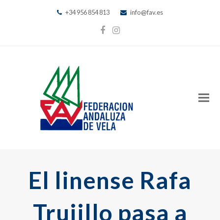
+34 956 854 813
info@fav.es
Facebook
Instagram
El linense Rafa
Trujillo pasa a