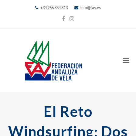
+34 956 854 813
info@fav.es
Facebook
Instagram
El Reto
Windsurfing: Dos