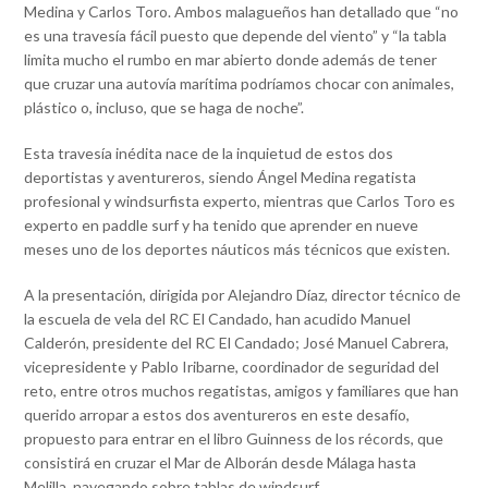
Medina y Carlos Toro. Ambos malagueños han detallado que “no
es una travesía fácil puesto que depende del viento” y “la tabla
limita mucho el rumbo en mar abierto donde además de tener
que cruzar una autovía marítima podríamos chocar con animales,
plástico o, incluso, que se haga de noche”.
Esta travesía inédita nace de la inquietud de estos dos
deportistas y aventureros, siendo Ángel Medina regatista
profesional y windsurfista experto, mientras que Carlos Toro es
experto en paddle surf y ha tenido que aprender en nueve
meses uno de los deportes náuticos más técnicos que existen.
A la presentación, dirigida por Alejandro Díaz, director técnico de
la escuela de vela del RC El Candado, han acudido Manuel
Calderón, presidente del RC El Candado; José Manuel Cabrera,
vicepresidente y Pablo Iribarne, coordinador de seguridad del
reto, entre otros muchos regatistas, amigos y familiares que han
querido arropar a estos dos aventureros en este desafío,
propuesto para entrar en el libro Guinness de los récords, que
consistirá en cruzar el Mar de Alborán desde Málaga hasta
Melilla, navegando sobre tablas de windsurf.