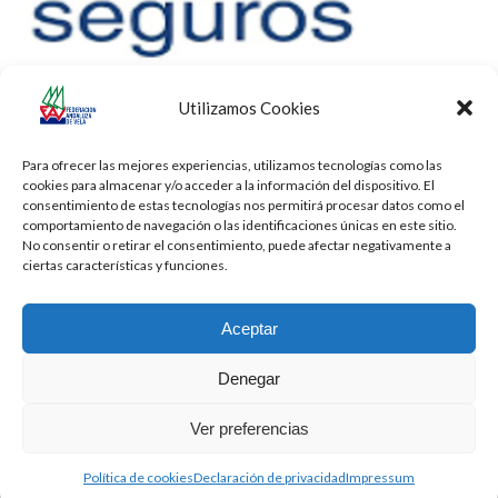
Utilizamos Cookies
Para ofrecer las mejores experiencias, utilizamos tecnologías como las
cookies para almacenar y/o acceder a la información del dispositivo. El
consentimiento de estas tecnologías nos permitirá procesar datos como el
comportamiento de navegación o las identificaciones únicas en este sitio.
No consentir o retirar el consentimiento, puede afectar negativamente a
ciertas características y funciones.
Aceptar
Denegar
Todos los derechos reservados -
Privacidad
-
Aviso Legal
-
Cookies
Ver preferencias
2026 - Diseñado por
iBlue - Tecnología Informática
Política de cookies
Declaración de privacidad
Impressum