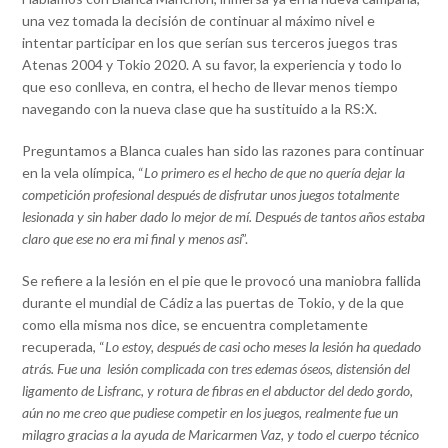
una vez tomada la decisión de continuar al máximo nivel e
intentar participar en los que serían sus terceros juegos tras
Atenas 2004 y Tokio 2020. A su favor, la experiencia y todo lo
que eso conlleva, en contra, el hecho de llevar menos tiempo
navegando con la nueva clase que ha sustituido a la RS:X.
Preguntamos a Blanca cuales han sido las razones para continuar
en la vela olímpica, “
Lo primero es el hecho de que no quería dejar la
competición profesional después de disfrutar unos juegos totalmente
lesionada y sin haber dado lo mejor de mí. Después de tantos años estaba
claro que ese no era mi final y menos así
”.
Se refiere a la lesión en el pie que le provocó una maniobra fallida
durante el mundial de Cádiz a las puertas de Tokio, y de la que
como ella misma nos dice, se encuentra completamente
recuperada, “
Lo estoy, después de casi ocho meses la lesión ha quedado
atrás. Fue una lesión complicada con tres edemas óseos, distensión del
ligamento de Lisfranc, y rotura de fibras en el abductor del dedo gordo,
aún no me creo que pudiese competir en los juegos, realmente fue un
milagro gracias a la ayuda de Maricarmen Vaz, y todo el cuerpo técnico