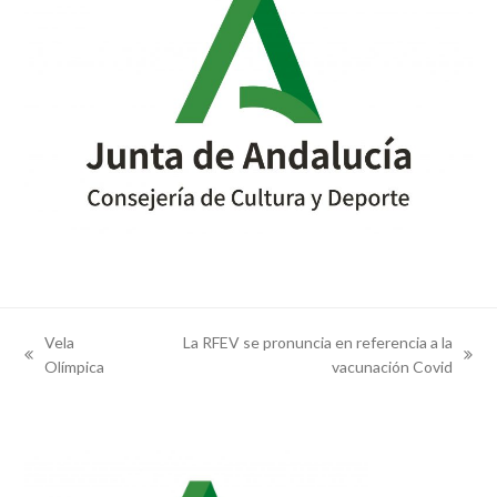
Vela
La RFEV se pronuncia en referencia a la
previous
next
Olímpica
vacunación Covid
post:
post: