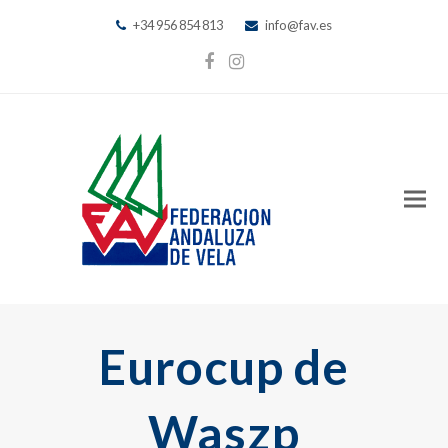
+34 956 854 813
info@fav.es
Facebook
Instagram
Eurocup de
Waszp