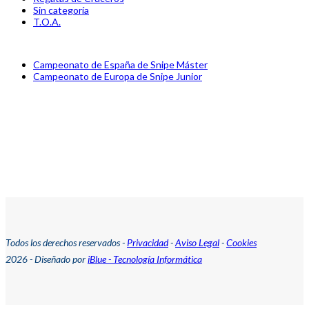
Sin categoría
T.O.A.
previous
Campeonato de España de Snipe Máster
post:
next
Campeonato de Europa de Snipe Junior
post:
Todos los derechos reservados -
Privacidad
-
Aviso Legal
-
Cookies
2026 - Diseñado por
iBlue - Tecnología Informática