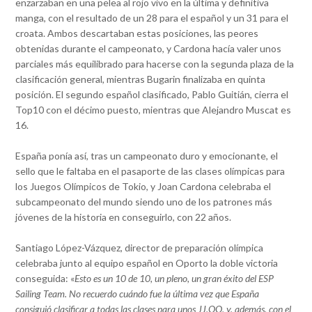
enzarzaban en una pelea al rojo vivo en la última y definitiva
manga, con el resultado de un 28 para el español y un 31 para el
croata. Ambos descartaban estas posiciones, las peores
obtenidas durante el campeonato, y Cardona hacía valer unos
parciales más equilibrado para hacerse con la segunda plaza de la
clasificación general, mientras Bugarin finalizaba en quinta
posición. El segundo español clasificado, Pablo Guitián, cierra el
Top10 con el décimo puesto, mientras que Alejandro Muscat es
16.
España ponía así, tras un campeonato duro y emocionante, el
sello que le faltaba en el pasaporte de las clases olímpicas para
los Juegos Olímpicos de Tokio, y Joan Cardona celebraba el
subcampeonato del mundo siendo uno de los patrones más
jóvenes de la historia en conseguirlo, con 22 años.
Santiago López-Vázquez, director de preparación olímpica
celebraba junto al equipo español en Oporto la doble victoria
conseguida: «
Esto es un 10 de 10, un pleno, un gran éxito del ESP
Sailing Team. No recuerdo cuándo fue la última vez que España
consiguió clasificar a todas las clases para unos JJ.OO. y, además, con el