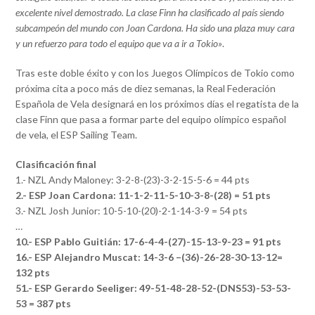
excelente nivel demostrado. La clase Finn ha clasificado al país siendo
subcampeón del mundo con Joan Cardona. Ha sido una plaza muy cara
y un refuerzo para todo el equipo que va a ir a Tokio»
.
Tras este doble éxito y con los Juegos Olímpicos de Tokio como
próxima cita a poco más de diez semanas, la Real Federación
Española de Vela designará en los próximos días el regatista de la
clase Finn que pasa a formar parte del equipo olímpico español
de vela, el ESP Sailing Team.
Clasificación final
1.- NZL Andy Maloney: 3-2-8-(23)-3-2-15-5-6 = 44 pts
2.- ESP Joan Cardona: 11-1-2-11-5-10-3-8-(28) = 51 pts
3.- NZL Josh Junior: 10-5-10-(20)-2-1-14-3-9 = 54 pts
…
10.- ESP Pablo Guitián: 17-6-4-4-(27)-15-13-9-23 = 91 pts
16.- ESP Alejandro Muscat: 14-3-6 –(36)-26-28-30-13-12=
132 pts
51.- ESP Gerardo Seeliger: 49-51-48-28-52-(DNS53)-53-53-
53 = 387 pts