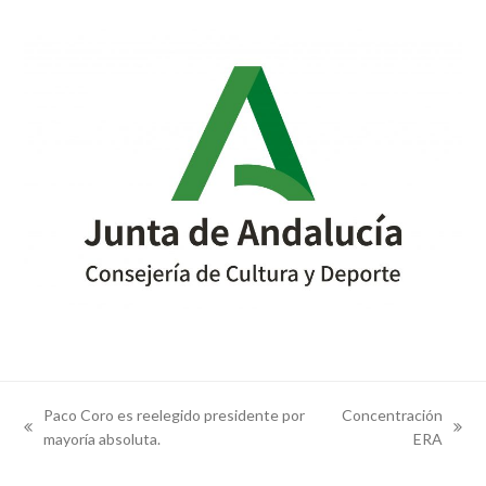
Paco Coro es reelegido presidente por
Concentración
previous
next
mayoría absoluta.
ERA
post:
post: