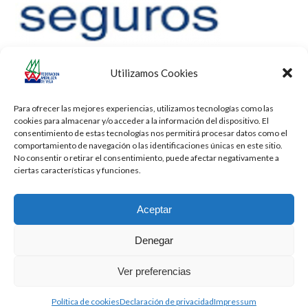
Utilizamos Cookies
Para ofrecer las mejores experiencias, utilizamos tecnologías como las
cookies para almacenar y/o acceder a la información del dispositivo. El
consentimiento de estas tecnologías nos permitirá procesar datos como el
comportamiento de navegación o las identificaciones únicas en este sitio.
No consentir o retirar el consentimiento, puede afectar negativamente a
ciertas características y funciones.
Aceptar
Denegar
Todos los derechos reservados -
Privacidad
-
Aviso Legal
-
Cookies
Ver preferencias
2026 - Diseñado por
iBlue - Tecnología Informática
Política de cookies
Declaración de privacidad
Impressum