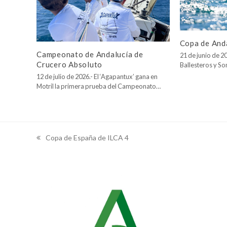
Copa de Anda
Campeonato de Andalucía de
21 de junio de 20
Crucero Absoluto
Ballesteros y So
12 de julio de 2026.- El ‘Agapantux’ gana en
Motril la primera prueba del Campeonato…
Copa de España de ILCA 4
previous
post: