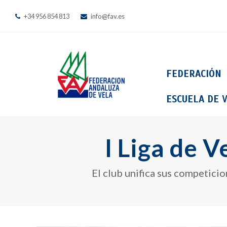
+34 956 854 813
info@fav.es
FEDERACIÓN
ESCUELA DE V
I Liga de 
El club unifica sus competicio