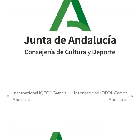
International iQFOil Games
International iQFOil Games
previous
next
Andalucía
Andalucía
post:
post: