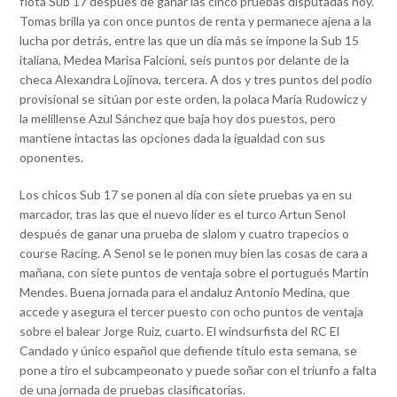
flota Sub 17 después de ganar las cinco pruebas disputadas hoy.
Tomas brilla ya con once puntos de renta y permanece ajena a la
lucha por detrás, entre las que un día más se impone la Sub 15
italiana, Medea Marisa Falcioni, seis puntos por delante de la
checa Alexandra Lojinova, tercera. A dos y tres puntos del podio
provisional se sitúan por este orden, la polaca María Rudowicz y
la melillense Azul Sánchez que baja hoy dos puestos, pero
mantiene intactas las opciones dada la igualdad con sus
oponentes.
Los chicos Sub 17 se ponen al día con siete pruebas ya en su
marcador, tras las que el nuevo líder es el turco Artun Senol
después de ganar una prueba de slalom y cuatro trapecios o
course Racing. A Senol se le ponen muy bien las cosas de cara a
mañana, con siete puntos de ventaja sobre el portugués Martin
Mendes. Buena jornada para el andaluz Antonio Medina, que
accede y asegura el tercer puesto con ocho puntos de ventaja
sobre el balear Jorge Ruiz, cuarto. El windsurfista del RC El
Candado y único español que defiende título esta semana, se
pone a tiro el subcampeonato y puede soñar con el triunfo a falta
de una jornada de pruebas clasificatorias.