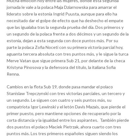
Mucha emoción hoy entre las mujeres, donde esta segunda
jornada le vale a la polaca Maja Dziarnowska para amarrar el
liderato sobre la estonia Ingrid Puusta, aunque para ello ha
necesitado dar el golpe de efecto que ha deshecho el empate
que las igualaba tras la segunda prueba del día. Dos primeros y
un segundo de la polaca frente a dos décimos y un segundo de la
estonia, dejan a esta segunda con doce puntos más. Por su
parte la polaca Zofia Noceti con su primera victoria parcial hoy,
aguanta tercera absoluta con tres puntos más, y le sigue la turca
Merve Vatan que sigue primera Sub 21, por delante de la checa
Kristyna Pinosova y la defensora del título, la italiana Sofia
Renna.
Cambios en la flota Sub 19, donde pasa mandar el polaco
Stanislaw Trepczynski con tres victorias parciales, un tercero y
un segundo. Le siguen con cuatro y seis puntos más, su
compatriota Igor Lewinski y el letón Davis Mazais, que pierde el
primer puesto, pero mantiene opciones de recuperarlo por la
corta distancia y la igualdad entre los aspirantes. También pierde
dos puestos el polaco Maciek Pietrzak, ahora cuarto con tres
puntos más. Los tres primeros españoles siguen siendo los