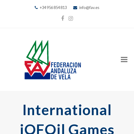
+34 956 854 813
info@fav.es
Facebook
Instagram
International
iQFOil Games