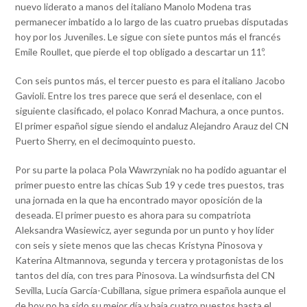
nuevo liderato a manos del italiano Manolo Modena tras
permanecer imbatido a lo largo de las cuatro pruebas disputadas
hoy por los Juveniles. Le sigue con siete puntos más el francés
Emile Roullet, que pierde el top obligado a descartar un 11º.
Con seis puntos más, el tercer puesto es para el italiano Jacobo
Gavioli. Entre los tres parece que será el desenlace, con el
siguiente clasificado, el polaco Konrad Machura, a once puntos.
El primer español sigue siendo el andaluz Alejandro Arauz del CN
Puerto Sherry, en el decimoquinto puesto.
Por su parte la polaca Pola Wawrzyniak no ha podido aguantar el
primer puesto entre las chicas Sub 19 y cede tres puestos, tras
una jornada en la que ha encontrado mayor oposición de la
deseada. El primer puesto es ahora para su compatriota
Aleksandra Wasiewicz, ayer segunda por un punto y hoy líder
con seis y siete menos que las checas Kristyna Pinosova y
Katerina Altmannova, segunda y tercera y protagonistas de los
tantos del día, con tres para Pinosova. La windsurfista del CN
Sevilla, Lucía García-Cubillana, sigue primera española aunque el
de hoy no ha sido su mejor día y baja cuatro puestos hasta el