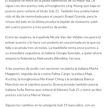
El español se mete en la pelea valiéndose de su mejor día. Le
sigue con dos puntos más el hongkonés Ling Yeung que baja un
puesto pero retiene el título Sub 21. También hoy podría haber
sido el día de remontada para el canario Ángel Granda, pero la
rotura del palo en la última prueba le impide de momento subir
del cuarto puesto a tres puntos de podio.
Entre las mujeres, la española Nicole Van der Velden recupera el
primer puesto y lo hace con poderío en una jornada en la que no
falla y acumula tres victorias. La madrileña renta once puntos a
su inmediata seguidora, la italiana Giorgia Speciale, a quien ahora
empata la finlandesa Aleksandra Blinnikka, tercera.
A las puertas de podio con opciones se planta la italiana Marta
Maggetti, seguida de la croata Palma Cargo, la polaca Maja
Kuchta, la hongkonesa Ma Kwan Ching y la andaluza Blanca
Manchón en el séptimo puesto. Buena jornada también para la
italiana Sofia Renna que retiene el liderato Sub 21 y mete ya diez
puntos a la turca Merve Vatan.
Siguen los cambios en la categoría Sub 19 masculino, con un