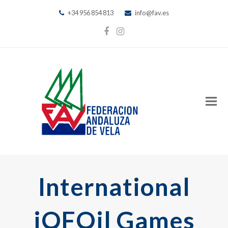
+34 956 854 813
info@fav.es
Facebook
Instagram
International
iQFOil Games