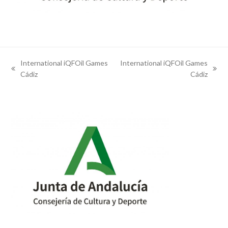
International iQFOil Games
International iQFOil Games
previous
next
Cádiz
Cádiz
post:
post: