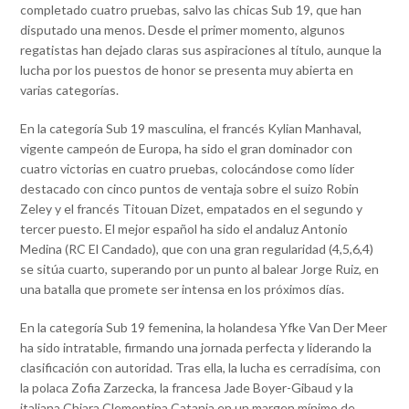
completado cuatro pruebas, salvo las chicas Sub 19, que han
disputado una menos. Desde el primer momento, algunos
regatistas han dejado claras sus aspiraciones al título, aunque la
lucha por los puestos de honor se presenta muy abierta en
varias categorías.
En la categoría Sub 19 masculina, el francés Kylian Manhaval,
vigente campeón de Europa, ha sido el gran dominador con
cuatro victorias en cuatro pruebas, colocándose como líder
destacado con cinco puntos de ventaja sobre el suizo Robin
Zeley y el francés Titouan Dizet, empatados en el segundo y
tercer puesto. El mejor español ha sido el andaluz Antonio
Medina (RC El Candado), que con una gran regularidad (4,5,6,4)
se sitúa cuarto, superando por un punto al balear Jorge Ruiz, en
una batalla que promete ser intensa en los próximos días.
En la categoría Sub 19 femenina, la holandesa Yfke Van Der Meer
ha sido intratable, firmando una jornada perfecta y liderando la
clasificación con autoridad. Tras ella, la lucha es cerradísima, con
la polaca Zofia Zarzecka, la francesa Jade Boyer-Gibaud y la
italiana Chiara Clementina Catania en un margen mínimo de