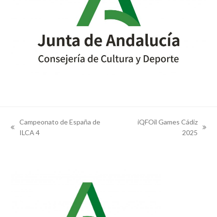
Campeonato de España de
iQFOil Games Cádiz
previous
next
ILCA 4
2025
post:
post: