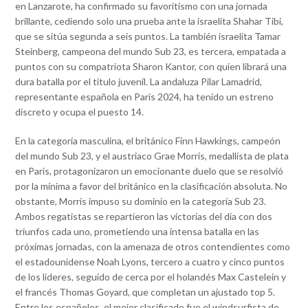
en Lanzarote, ha confirmado su favoritismo con una jornada
brillante, cediendo solo una prueba ante la israelita Shahar Tibi,
que se sitúa segunda a seis puntos. La también israelita Tamar
Steinberg, campeona del mundo Sub 23, es tercera, empatada a
puntos con su compatriota Sharon Kantor, con quien librará una
dura batalla por el título juvenil. La andaluza Pilar Lamadrid,
representante española en París 2024, ha tenido un estreno
discreto y ocupa el puesto 14.
En la categoría masculina, el británico Finn Hawkings, campeón
del mundo Sub 23, y el austriaco Grae Morris, medallista de plata
en París, protagonizaron un emocionante duelo que se resolvió
por la mínima a favor del británico en la clasificación absoluta. No
obstante, Morris impuso su dominio en la categoría Sub 23.
Ambos regatistas se repartieron las victorias del día con dos
triunfos cada uno, prometiendo una intensa batalla en las
próximas jornadas, con la amenaza de otros contendientes como
el estadounidense Noah Lyons, tercero a cuatro y cinco puntos
de los líderes, seguido de cerca por el holandés Max Castelein y
el francés Thomas Goyard, que completan un ajustado top 5.
Entre los españoles, el mejor clasificado fue el windsurfista de