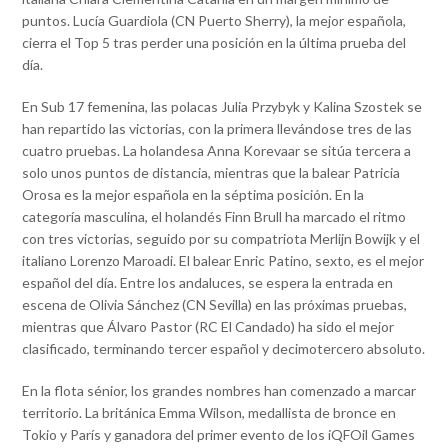
puntos. Lucía Guardiola (CN Puerto Sherry), la mejor española,
cierra el Top 5 tras perder una posición en la última prueba del
día.
En Sub 17 femenina, las polacas Julia Przybyk y Kalina Szostek se
han repartido las victorias, con la primera llevándose tres de las
cuatro pruebas. La holandesa Anna Korevaar se sitúa tercera a
solo unos puntos de distancia, mientras que la balear Patricia
Orosa es la mejor española en la séptima posición. En la
categoría masculina, el holandés Finn Brull ha marcado el ritmo
con tres victorias, seguido por su compatriota Merlijn Bowijk y el
italiano Lorenzo Maroadi. El balear Enric Patino, sexto, es el mejor
español del día. Entre los andaluces, se espera la entrada en
escena de Olivia Sánchez (CN Sevilla) en las próximas pruebas,
mientras que Álvaro Pastor (RC El Candado) ha sido el mejor
clasificado, terminando tercer español y decimotercero absoluto.
En la flota sénior, los grandes nombres han comenzado a marcar
territorio. La británica Emma Wilson, medallista de bronce en
Tokio y París y ganadora del primer evento de los iQFOil Games