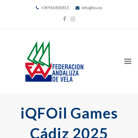
+34 956 854 813
info@fav.es
Facebook
Instagram
iQFOil Games
Cádiz 2025