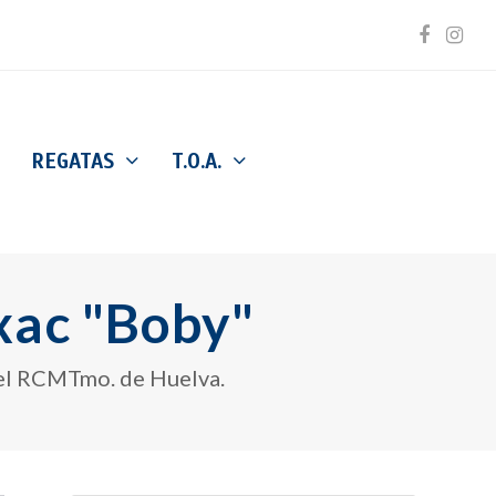
Facebo
Inst
REGATAS
T.O.A.
xac "Boby"
del RCMTmo. de Huelva.