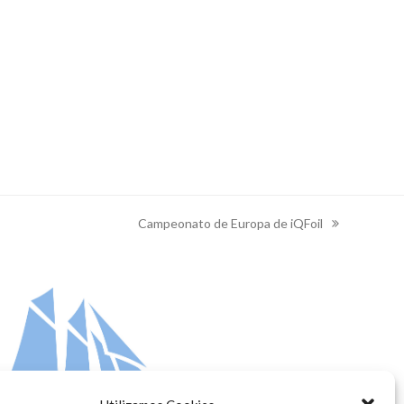
Campeonato de Europa de iQFoil
next
post: