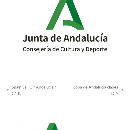
Spain Sail GP Andalucía /
Copa de Andalucía clases
previous
next
Cádiz
ILCA
post:
post: