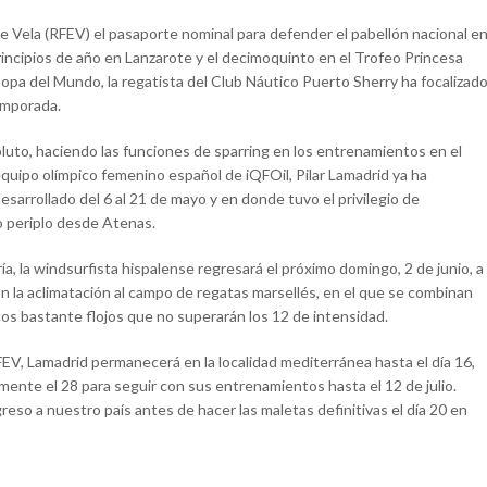
de Vela (RFEV) el pasaporte nominal para defender el pabellón nacional e
principios de año en Lanzarote y el decimoquinto en el Trofeo Princesa
Copa del Mundo, la regatista del Club Náutico Puerto Sherry ha focalizad
temporada.
to, haciendo las funciones de sparring en los entrenamientos en el
equipo olímpico femenino español de iQFOil, Pilar Lamadrid ya ha
sarrollado del 6 al 21 de mayo y en donde tuvo el privilegio de
co periplo desde Atenas.
a, la windsurfista hispalense regresará el próximo domingo, 2 de junio, a
con la aclimatación al campo de regatas marsellés, en el que se combinan
os bastante flojos que no superarán los 12 de intensidad.
FEV, Lamadrid permanecerá en la localidad mediterránea hasta el día 16,
amente el 28 para seguir con sus entrenamientos hasta el 12 de julio.
reso a nuestro país antes de hacer las maletas definitivas el día 20 en