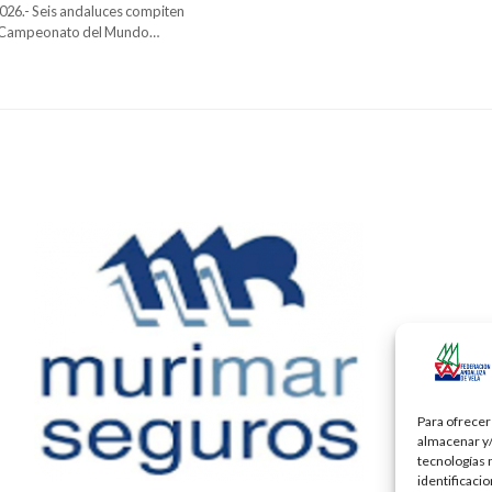
026.- Seis andaluces compiten
l Campeonato del Mundo…
Para ofrecer
almacenar y/
tecnologías 
identificaci