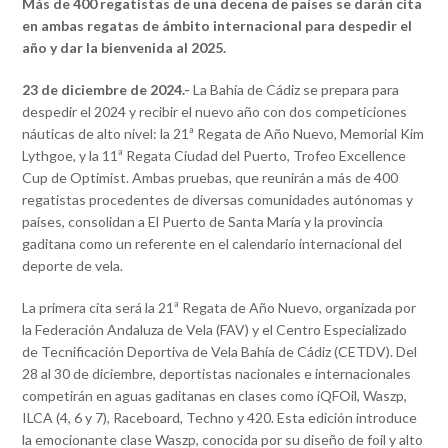
Más de 400 regatistas de una decena de países se darán cita
en ambas regatas de ámbito internacional para despedir el
año y dar la bienvenida al 2025.
23 de diciembre de 2024.-
La Bahía de Cádiz se prepara para
despedir el 2024 y recibir el nuevo año con dos competiciones
náuticas de alto nivel: la 21ª Regata de Año Nuevo, Memorial Kim
Lythgoe, y la 11ª Regata Ciudad del Puerto, Trofeo Excellence
Cup de Optimist. Ambas pruebas, que reunirán a más de 400
regatistas procedentes de diversas comunidades autónomas y
países, consolidan a El Puerto de Santa María y la provincia
gaditana como un referente en el calendario internacional del
deporte de vela.
La primera cita será la 21ª Regata de Año Nuevo, organizada por
la Federación Andaluza de Vela (FAV) y el Centro Especializado
de Tecnificación Deportiva de Vela Bahía de Cádiz (CETDV). Del
28 al 30 de diciembre, deportistas nacionales e internacionales
competirán en aguas gaditanas en clases como iQFOil, Waszp,
ILCA (4, 6 y 7), Raceboard, Techno y 420. Esta edición introduce
la emocionante clase Waszp, conocida por su diseño de foil y alto