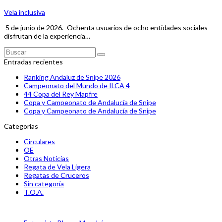
Vela inclusiva
5 de junio de 2026.- Ochenta usuarios de ocho entidades sociales
disfrutan de la experiencia…
Buscar
Enviar
Entradas recientes
Ranking Andaluz de Snipe 2026
Campeonato del Mundo de ILCA 4
44 Copa del Rey Mapfre
Copa y Campeonato de Andalucía de Snipe
Copa y Campeonato de Andalucía de Snipe
Categorías
Circulares
OE
Otras Noticias
Regata de Vela Ligera
Regatas de Cruceros
Sin categoría
T.O.A.