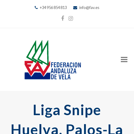
+34 956 854 813
info@fav.es
Facebook
Instagram
Liga Snipe
Huelva, Palos-La