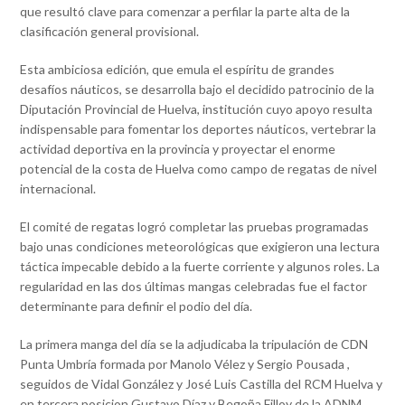
que resultó clave para comenzar a perfilar la parte alta de la
clasificación general provisional.
​Esta ambiciosa edición, que emula el espíritu de grandes
desafíos náuticos, se desarrolla bajo el decidido patrocinio de la
Diputación Provincial de Huelva, institución cuyo apoyo resulta
indispensable para fomentar los deportes náuticos, vertebrar la
actividad deportiva en la provincia y proyectar el enorme
potencial de la costa de Huelva como campo de regatas de nivel
internacional.
​El comité de regatas logró completar las pruebas programadas
bajo unas condiciones meteorológicas que exigieron una lectura
táctica impecable debido a la fuerte corriente y algunos roles. La
regularidad en las dos últimas mangas celebradas fue el factor
determinante para definir el podio del día.
La primera manga del día se la adjudicaba la tripulación de CDN
Punta Umbría formada por Manolo Vélez y Sergio Pousada ,
seguidos de Vidal González y José Luis Castilla del RCM Huelva y
en tercera posicion Gustavo Díaz y Begoña Filloy de la ADNM