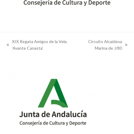
XIX Regata Amigos de la Vela
Circuito Alcaidesa
previous
next
‘Avante Canasta’
Marina de J/80
post:
post: