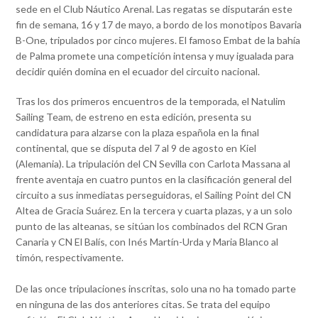
sede en el Club Náutico Arenal. Las regatas se disputarán este
fin de semana, 16 y 17 de mayo, a bordo de los monotipos Bavaria
B-One, tripulados por cinco mujeres. El famoso Embat de la bahía
de Palma promete una competición intensa y muy igualada para
decidir quién domina en el ecuador del circuito nacional.
Tras los dos primeros encuentros de la temporada, el Natulim
Sailing Team, de estreno en esta edición, presenta su
candidatura para alzarse con la plaza española en la final
continental, que se disputa del 7 al 9 de agosto en Kiel
(Alemania). La tripulación del CN Sevilla con Carlota Massana al
frente aventaja en cuatro puntos en la clasificación general del
circuito a sus inmediatas perseguidoras, el Sailing Point del CN
Altea de Gracia Suárez. En la tercera y cuarta plazas, y a un solo
punto de las alteanas, se sitúan los combinados del RCN Gran
Canaria y CN El Balís, con Inés Martín-Urda y Maria Blanco al
timón, respectivamente.
De las once tripulaciones inscritas, solo una no ha tomado parte
en ninguna de las dos anteriores citas. Se trata del equipo