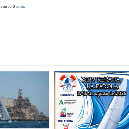
 evento 3
aquí
.