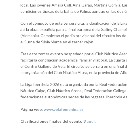
local. Las jóvenes Amalia Coll, Aina Garau, Martina Gomila, L
condiciones típicas de la bahía de Palma, aunque en las dos 
Con el cómputo de esta tercera cita, la clasificación de la L
así la plaza española para la final europea de la Sailing Cham
(Alemania). Completan el podio provisional del circuito los
el Surne de Silvia Marcé en el tercer cajón.
Tras este tercer evento hospedado por el Club Náutico Arenal
facilitar la conciliación académica, familiar y laboral. La cuar
el Centro Gallego de Vela. El circuito se cerrará en una final 
coorganización del Club Náutico Altea, en la provincia de Ali
La Liga Iberdrola 2026 está organizada por la Real Federació
Náutico Calpe, Club Náutico Arenal, Real Federación Gallega 
federaciones autonómicas sedes de las regatas. Iberdrola es 
Página web:
www.velafemenina.es
Clasificaciones finales del evento 3
aquí
.