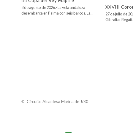
44 Copa del Rey Mapfre
XXVIII Coro
3 de agosto de 2026.- La vela andaluza
desembarca en Palma con seis barcos. La…
27 de julio de 2
Gibraltar Regatt
Circuito Alcaidesa Marina de J/80
previous
post: