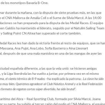
o de los monotipos Bavaria B-One.
nar durante la mañana, con la disputa de siete pruebas más, en las que
o el CNA Mallorca de Amalia Coll o el Surne de Silvia Marcé. A las 14:00
pulaciones se han preparado para la disputa de las Medal Races. El equipo
men Galdós ha mantenido el liderato, seguido por el Natulim Sailing Team
y Sailing Point CN Altea han superado el corte también.
dal Races les han dado la victoria frente al resto de equipos, que se ha
 Massana, Ana Pujol, Ana Lobo, Sofía Basterra y Aina Lleonart
al, después de que una mala maniobra en una de las mangas de ayer las
iudad española diferente, a las que la vela unió: se hicieron amigas
 la Liga Iberdrola las ha vuelto a juntar, por primera vez en el mismo
lma, el viento térmico de 8-9 nudos
–ha explicado la patrona-.
La clave ha sido
todo muy bien. Queremos agradecer al Club Náutico Arenal y a la Real Federación
 formato de regatas cortas súper divertido, ha sido brutal
”.
Marítimo del Abra – Real Sporting Club, formado por Silvia Marcé, Joana
 su parte, ha subido al tercer cajón del podio el CNA Mallorca, el equip