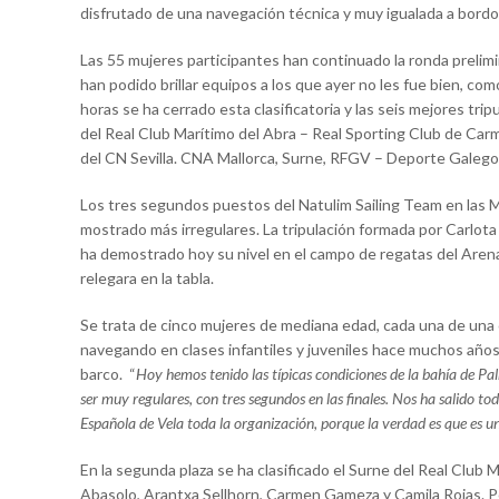
disfrutado de una navegación técnica y muy igualada a bord
Las 55 mujeres participantes han continuado la ronda prelimi
han podido brillar equipos a los que ayer no les fue bien, com
horas se ha cerrado esta clasificatoria y las seis mejores tri
del Real Club Marítimo del Abra – Real Sporting Club de Car
del CN Sevilla. CNA Mallorca, Surne, RFGV – Deporte Galego 
Los tres segundos puestos del Natulim Sailing Team en las Me
mostrado más irregulares. La tripulación formada por Carlota
ha demostrado hoy su nivel en el campo de regatas del Aren
relegara en la tabla.
Se trata de cinco mujeres de mediana edad, cada una de una c
navegando en clases infantiles y juveniles hace muchos años, y
barco. “
Hoy hemos tenido las típicas condiciones de la bahía de Pa
ser muy regulares, con tres segundos en las finales. Nos ha salido 
Española de Vela toda la organización, porque la verdad es que es un
En la segunda plaza se ha clasificado el Surne del Real Club 
Abasolo, Arantxa Sellhorn, Carmen Gameza y Camila Rojas. Por