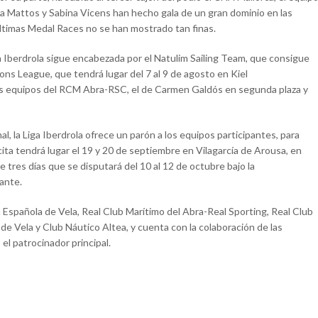
aia Mattos y Sabina Vicens han hecho gala de un gran dominio en las
últimas Medal Races no se han mostrado tan finas.
iga Iberdrola sigue encabezada por el Natulim Sailing Team, que consigue
pions League, que tendrá lugar del 7 al 9 de agosto en Kiel
 dos equipos del RCM Abra-RSC, el de Carmen Galdós en segunda plaza y
, la Liga Iberdrola ofrece un parón a los equipos participantes, para
ta cita tendrá lugar el 19 y 20 de septiembre en Vilagarcía de Arousa, en
de tres días que se disputará del 10 al 12 de octubre bajo la
cante.
n Española de Vela, Real Club Marítimo del Abra-Real Sporting, Real Club
de Vela y Club Náutico Altea, y cuenta con la colaboración de las
el patrocinador principal.