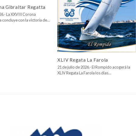
na Gibraltar Regatta
026.- La XXVIII Corona
a concluye con la victoria de…
XLIV Regata La Farola
21 de julio de 2026.- El Rompido acogerá la
XLIV Regata La Farola los días…