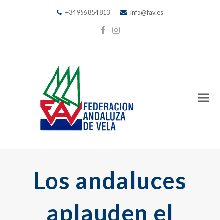
+34 956 854 813
info@fav.es
Facebook
Instagram
Los andaluces
aplauden el