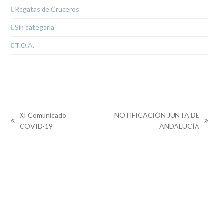
Regatas de Cruceros
Sin categoría
T.O.A.
XI Comunicado
NOTIFICACIÓN JUNTA DE
previous
next
COVID-19
ANDALUCÍA
post:
post: