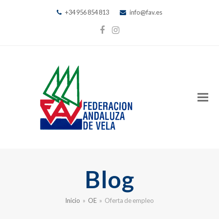
+34 956 854 813
info@fav.es
Facebook
Instagram
Blog
Inicio
»
OE
»
Oferta de empleo