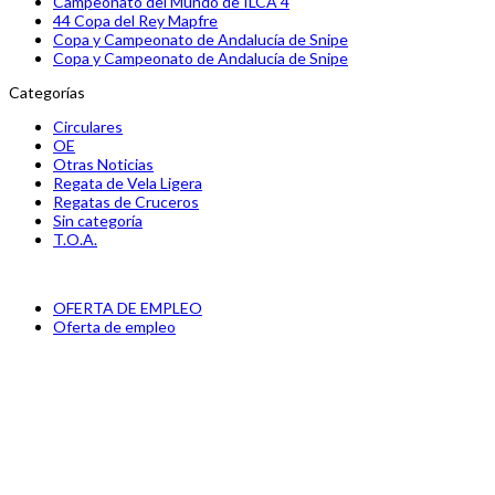
Campeonato del Mundo de ILCA 4
44 Copa del Rey Mapfre
Copa y Campeonato de Andalucía de Snipe
Copa y Campeonato de Andalucía de Snipe
Categorías
Circulares
OE
Otras Noticias
Regata de Vela Ligera
Regatas de Cruceros
Sin categoría
T.O.A.
previous
OFERTA DE EMPLEO
post:
next
Oferta de empleo
post: