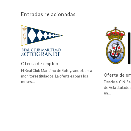
Entradas relacionadas
Oferta de empleo
El Real Club Marítimo de Sotogrande busca
Oferta de e
monitores titulados. La oferta es para los
meses…
Desde el C.N. San
de Vela titulad
en…