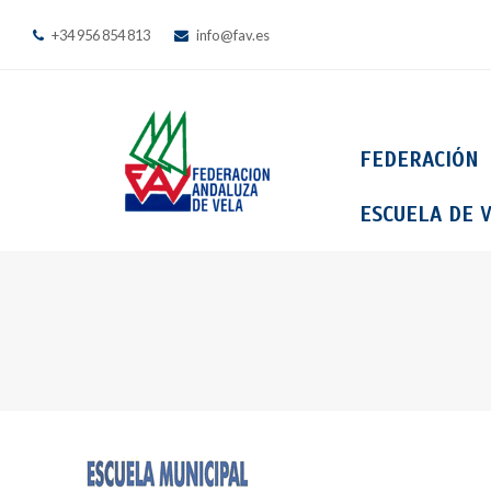
+34 956 854 813
info@fav.es
FEDERACIÓN
ESCUELA DE V