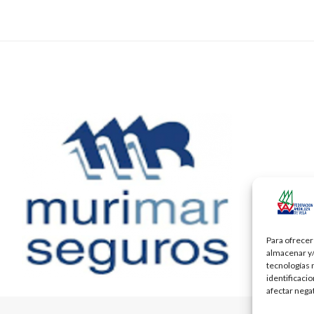
Para ofrecer
almacenar y/
tecnologías 
identificaci
afectar nega