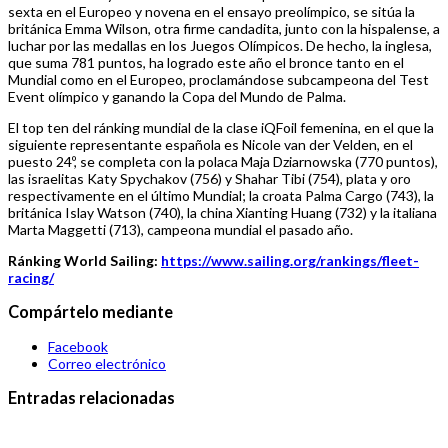
sexta en el Europeo y novena en el ensayo preolímpico, se sitúa la
británica Emma Wilson, otra firme candadita, junto con la hispalense, a
luchar por las medallas en los Juegos Olímpicos. De hecho, la inglesa,
que suma 781 puntos, ha logrado este año el bronce tanto en el
Mundial como en el Europeo, proclamándose subcampeona del Test
Event olímpico y ganando la Copa del Mundo de Palma.
El top ten del ránking mundial de la clase iQFoil femenina, en el que la
siguiente representante española es Nicole van der Velden, en el
puesto 24º, se completa con la polaca Maja Dziarnowska (770 puntos),
las israelitas Katy Spychakov (756) y Shahar Tibi (754), plata y oro
respectivamente en el último Mundial; la croata Palma Cargo (743), la
británica Islay Watson (740), la china Xianting Huang (732) y la italiana
Marta Maggetti (713), campeona mundial el pasado año.
Ránking World Sailing:
https://www.sailing.org/rankings/fleet-
racing/
Compártelo mediante
Facebook
Correo electrónico
Entradas relacionadas