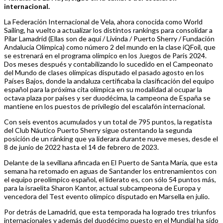
internacional.
La Federación Internacional de Vela, ahora conocida como World
Sailing, ha vuelto a actualizar los distintos rankings para consolidar a
Pilar Lamadrid (Ellas son de aquí / Livinda / Puerto Sherry / Fundación
Andalucía Olímpica) como número 2 del mundo en la clase iQFoil, que
se estrenará en el programa olímpico en los Juegos de París 2024.
Dos meses después y contabilizando lo sucedido en el Campeonato
del Mundo de clases olímpicas disputado el pasado agosto en los
Países Bajos, donde la andaluza certificaba la clasificación del equipo
español para la próxima cita olímpica en su modalidad al ocupar la
octava plaza por países y ser duodécima, la campeona de España se
mantiene en los puestos de privilegio del escalafón internacional.
Con seis eventos acumulados y un total de 795 puntos, la regatista
del Club Náutico Puerto Sherry sigue ostentando la segunda
posición de un ránking que ya liderara durante nueve meses, desde el
8 de junio de 2022 hasta el 14 de febrero de 2023.
Delante de la sevillana afincada en El Puerto de Santa María, que esta
semana ha retomado en aguas de Santander los entrenamientos con
el equipo preolímpico español, el liderato es, con sólo 54 puntos más,
para la israelita Sharon Kantor, actual subcampeona de Europa y
vencedora del Test evento olímpico disputado en Marsella en julio.
Por detrás de Lamadrid, que esta temporada ha logrado tres triunfos
internacionales y además del duodécimo puesto en el Mundial ha sido