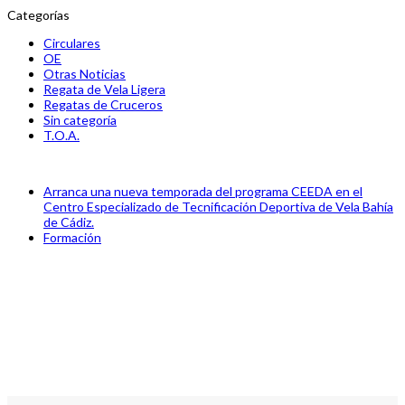
Categorías
Circulares
OE
Otras Noticias
Regata de Vela Ligera
Regatas de Cruceros
Sin categoría
T.O.A.
previous
Arranca una nueva temporada del programa CEEDA en el
post:
Centro Especializado de Tecnificación Deportiva de Vela Bahía
de Cádiz.
next
Formación
post: