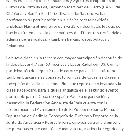
No es ese el caso de los andaluces y vigentes campeones de
Europa de Fórmula Foil, Fernando Martínez del Cerro (CAND de
Chipiona) y Ramón Pastór (Satlwater Tarifa), que ya han
confirmado su participación en la clásica regata navideña
andaluza. Hasta el momento son ya 23 windsurfistas los que se
han inscrito en esta clase, españoles de diferentes territoriales
además de la andaluza, y también belgas, rusos, polacos y
finlandeses.
La nueva clase es la tercera con mayor participación después de
la clase Laser 4.7 con 63 inscritos y Láser Radial con 33. Con la
participación de deportistas de catorce países, los anfitriones
también buscarán las copas autonómicas de todas las clases, a
excepción de la clase Techno Plus que repite como invitada y la
clase Raceboard, para la que la andaluza es el segundo evento
puntuable para la Copa de España. Para su organización y
desarrollo, la Federación Andaluza de Vela cuenta con la
colaboración del Ayuntamiento de El Puerto de Santa María, la
Diputación de Cádiz, la Consejería de Turismo y Deporte de la
Junta de Andalucía y Puerto Sherry, empleando a una treintena
de personas entre comités de mar y tierra, marinería, seguridad y