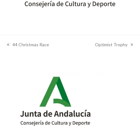
44 Christmas Race
Optimist Trophy
previous
next
post:
post: