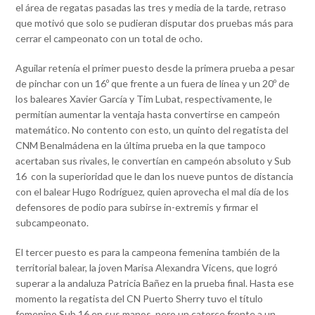
el área de regatas pasadas las tres y media de la tarde, retraso
que motivó que solo se pudieran disputar dos pruebas más para
cerrar el campeonato con un total de ocho.
Aguilar retenía el primer puesto desde la primera prueba a pesar
de pinchar con un 16º que frente a un fuera de línea y un 20º de
los baleares Xavier García y Tim Lubat, respectivamente, le
permitían aumentar la ventaja hasta convertirse en campeón
matemático. No contento con esto, un quinto del regatista del
CNM Benalmádena en la última prueba en la que tampoco
acertaban sus rivales, le convertían en campeón absoluto y Sub
16 con la superioridad que le dan los nueve puntos de distancia
con el balear Hugo Rodríguez, quien aprovecha el mal día de los
defensores de podio para subirse in-extremis y firmar el
subcampeonato.
El tercer puesto es para la campeona femenina también de la
territorial balear, la joven Marisa Alexandra Vicens, que logró
superar a la andaluza Patricia Bañez en la prueba final. Hasta ese
momento la regatista del CN Puerto Sherry tuvo el título
femenino Sub 16 en sus manos, pero un catorce frente a un